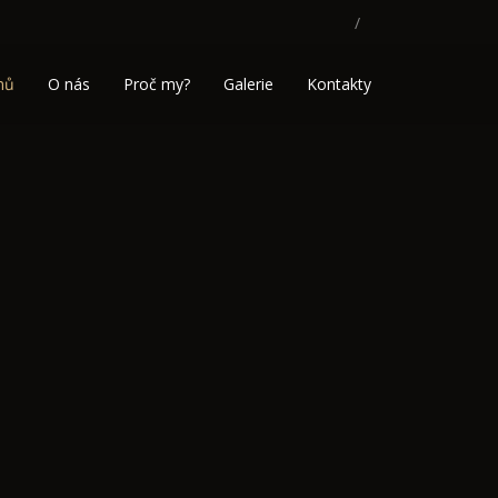
mů
O nás
Proč my?
Galerie
Kontakty